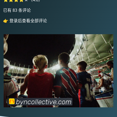
已有 83 条评论
👉 登录后查看全部评论