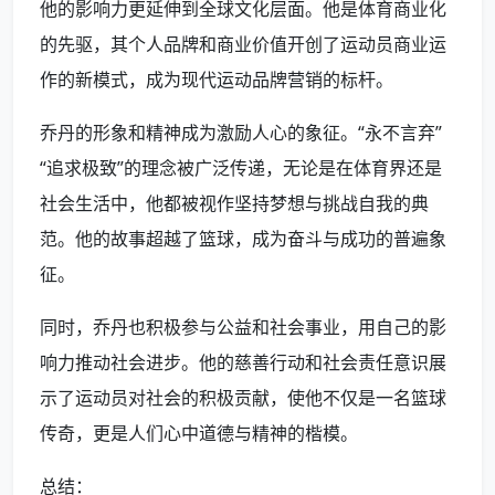
他的影响力更延伸到全球文化层面。他是体育商业化
的先驱，其个人品牌和商业价值开创了运动员商业运
作的新模式，成为现代运动品牌营销的标杆。
乔丹的形象和精神成为激励人心的象征。“永不言弃”
“追求极致”的理念被广泛传递，无论是在体育界还是
社会生活中，他都被视作坚持梦想与挑战自我的典
范。他的故事超越了篮球，成为奋斗与成功的普遍象
征。
同时，乔丹也积极参与公益和社会事业，用自己的影
响力推动社会进步。他的慈善行动和社会责任意识展
示了运动员对社会的积极贡献，使他不仅是一名篮球
传奇，更是人们心中道德与精神的楷模。
总结：