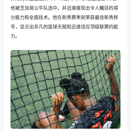
他被芝加哥公牛队选中，并迅速展现出令人瞩目的得
分能力和全面技术。他在新秀赛季就荣获最佳新秀称
号，显示出非凡的篮球天赋和迅速适应顶级联赛的能
力。