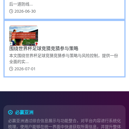
后一道防线...
2026-06-30
围绕世界杯足球竞猜竞猜参与策略
本文围绕世界杯足球竞猜竞猜参与策略与风险控制，提供一份
全面的实...
2026-07-01
必赢亚洲
必赢亚洲通过综合信息展示与功能整合，对平台内容进行系统化
梳理，使用户能够在统一界面中快速获取所需信息，并提升整体