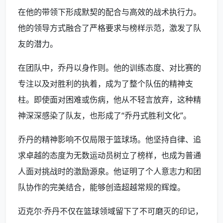
在他的带领下形成默契的配合与高效的战术执行力。
他的领导方式融合了严格要求与榜样示范，激发了队
友的潜力。
在团队中，乔丹以身作则。他的训练态度、对比赛的
专注以及对胜利的执着，成为了整个队伍的精神支
柱。即使面对困难或伤病，他从不轻言放弃，这种精
神深深感染了队友，也形成了“乔丹式胜利文化”。
乔丹的精神影响不仅局限于篮球场。他坚持自律、追
求卓越的态度为无数运动员树立了榜样，也成为普通
人面对挑战时的激励源泉。他证明了个人意志力和团
队协作的完美结合，能够创造超越常规的辉煌。
迈克尔·乔丹不仅在篮球领域留下了不可磨灭的印记，