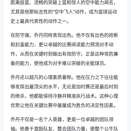
距离投篮、流畅的突破上篮和惊人的空中能力闻名，
尤其是他那标志性的“空中飞人”动作，成为篮球运动
史上最具代表性的动作之一。
在防守端，乔丹同样表现出色。他不仅有出色的抢断
和封盖能力，更以卓越的比赛阅读能力预测对手动
作，从而在关键时刻做出有效防守。正是这种攻防兼
备的能力，使他成为对手难以突破的全能球员。
乔丹还以超凡的心理素质著称。他在压力之下往往能
够发挥出最顶尖的水平，无论是加时赛还是最后时刻
的绝杀，他都能保持冷静并精准执行战术。这种心理
优势让他在关键比赛中屡屡成为胜负的决定性因素。
乔丹不仅是一名个人英雄，更是一位卓越的团队领
袖。他善于激励队友、整合团队力量，使整个公牛队