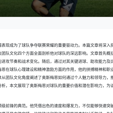
越表现成为了球队争夺联赛荣耀的重要驱动力。本篇文章将深入
及团队文化四个方面全面剖析他对球队的深远影响。文章首先概
的进攻节奏和战术变化。随后，通过对其关键进球、助攻能力及
梅恩在球队心理建设和精神激励方面的作用，他的拼搏精神和职
章从团队文化角度阐述了奥斯梅恩如何通过个人魅力和领导力，
分析，本文展现了奥斯梅恩对球队的重要价值和潜在影响力，为
顶级前锋的典范。他凭借出色的速度和爆发力，不仅能够快速突