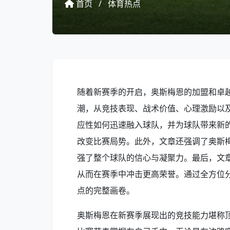
首页
/
体育热点
随着新赛季的开启，奥斯梅恩的加盟和卓
潮，从竞技表现、战术价值、心理激励以
应性如何迅速融入球队，并为球队带来新
改变比赛局势。此外，文章还强调了奥斯
强了整个球队的信心与凝聚力。最后，文
从而在赛季中冲击更高荣誉。通过全方位
点的完整画卷。
奥斯梅恩在新赛季展现出的竞技能力堪称