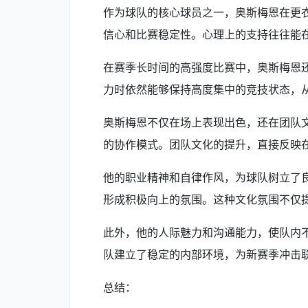
作为球队的核心球员之一，奥斯梅恩在更
信心和比赛稳定性。心理上的支持往往能
在赛季长时间的高强度比赛中，奥斯梅恩
力时依然能够保持高度集中的竞技状态，
奥斯梅恩不仅在场上表现出色，还在团队
的协作模式。团队文化的提升，直接反映
他的职业精神和自律作风，为球队树立了
形成积极向上的氛围。这种文化氛围不仅
此外，他的人际魅力和沟通能力，使队内
队建立了稳定的内部环境，为新赛季冲击
总结：