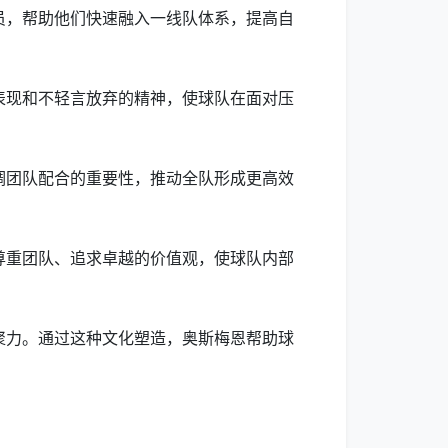
员，帮助他们快速融入一线队体系，提高自
表现和不轻言放弃的精神，使球队在面对压
调团队配合的重要性，推动全队形成更高效
尊重团队、追求卓越的价值观，使球队内部
聚力。通过这种文化塑造，奥斯梅恩帮助球