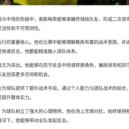
场与中场的衔接中，奥斯梅恩能够准确传球给队友，形成二次进
灵活性和不可预测性。
执行的重要核心。他在比赛中能够理解教练布置的战术意图，并
是快速反击，他都能精准融入球队体系。
值尤为突出。他能够在防守反击中快速转换角色，兼顾进攻和防
队友创造更多空间和机会。
也为球队提供了额外战术手段。通过个人能力与团队战术的结合
而提升整体实力。
，为球队树立了强大的心理榜样。他在场上无惧对抗，始终保持
情况下，他能够带动全队发起反击。