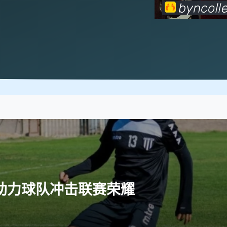
助力球队冲击联赛荣耀