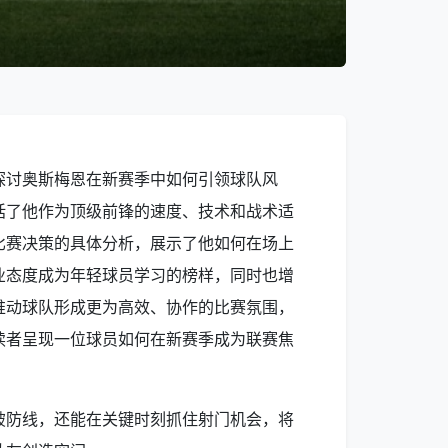
探讨奥斯梅恩在新赛季中如何引领球队风
括了他作为顶级前锋的速度、技术和战术适
比赛决策的具体分析，展示了他如何在场上
业态度成为年轻球员学习的榜样，同时也增
推动球队形成更为高效、协作的比赛氛围，
读者呈现一位球员如何在新赛季成为联赛焦
破防线，还能在关键时刻抓住射门机会，将